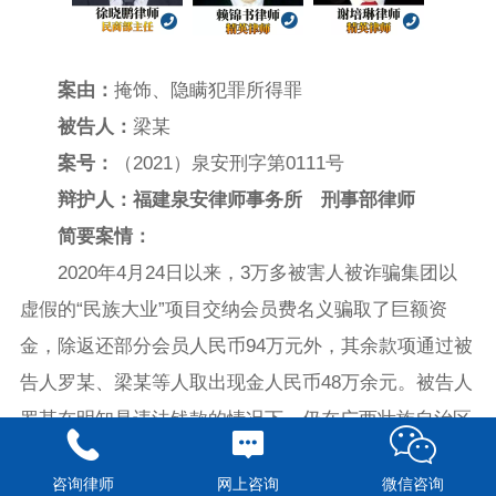
案由：
掩饰、隐瞒犯罪所得罪
被告人：
梁某
案号：
（2021）泉安刑字第0111号
辩护人：福建泉安律师事务所 刑事部律师
简要案情：
2020年4月24日以来，3万多被害人被诈骗集团以
虚假的“民族大业”项目交纳会员费名义骗取了巨额资
金，除返还部分会员人民币94万元外，其余款项通过被
告人罗某、梁某等人取出现金人民币48万余元。被告人
罗某在明知是违法钱款的情况下，仍在广西壮族自治区
百色市某银行ATM取款机上，将上述被骗赃款中的人民
咨询律师
网上咨询
微信咨询
币79500元从不同的四张银行卡中取出，从中获利人民