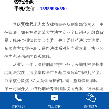
委托洽谈：
手机/微信：
15959986590
李庆贤律师
现为泉安律师事务所刑事部负责人、主
任律师，拥有福建师范大学法学专业全日制科班教育背
景，现任泉州律师协会专委、关工委特聘法治宣讲员。
多项官方专业任职，是司法体系对其专业素养、执业公
信力充分信赖的直观体现。
从业近十年，深耕刑事辩护业务，长期扎根泉州本
地司法实践，深度掌握全市各基层法院审判裁判尺度。
办案核心聚焦 37 天黄金辩护窗口期，坚持快速响应、
第一时间介入；依托刑辩专业团队协同办案，细致梳理
全案卷宗，精准挖掘证据体系漏洞，庭审临场对抗能力
突出，在无罪辩护领域具备成熟办案经验。
咨询律师
网上咨询
微信咨询