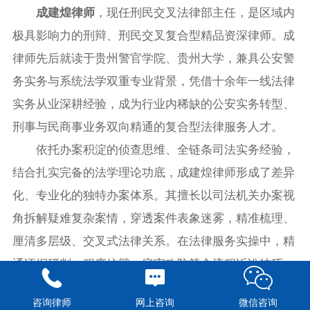
成建煌律师
，现任刑民交叉法律部主任，是区域内
极具影响力的刑辩、刑民交叉复合型精品资深律师。成
律师先后就读于贵州警官学院、贵州大学，兼具公安警
务实务与系统法学双重专业背景，凭借十余年一线法律
实务从业深耕经验，成为行业内稀缺的公安实务转型、
刑事与民商事业务双向精通的复合型法律服务人才。
依托办案积淀的侦查思维、全链条司法实务经验，
结合扎实完备的法学理论功底，成建煌律师形成了差异
化、专业化的独特办案体系。其擅长以司法机关办案视
角拆解疑难复杂案情，穿透案件表象迷雾，精准梳理、
厘清多层级、交叉式法律关系。在法律服务实操中，精
通证据研判、程序抗辩、庭审攻防等全流程诉讼技巧，
专注承办重大疑难刑事案件、复杂刑民交叉交织案件。
咨询律师
网上咨询
微信咨询
凭借独有的警转律执业优势、丰富的实战胜诉成果，在