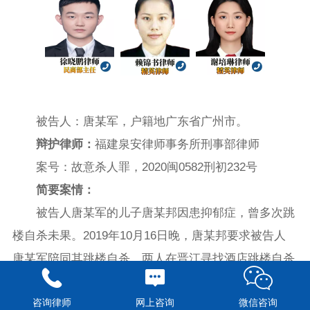
‍
被告人：唐某军，户籍地广东省广州市。
辩护律师：
福建泉安律师事务所刑事部律师
案号：故意杀人罪，2020闽0582刑初232号
简要案情：
被告人唐某军的儿子唐某邦因患抑郁症，曾多次跳
楼自杀未果。2019年10月16日晚，唐某邦要求被告人
唐某军陪同其跳楼自杀，两人在晋江寻找酒店跳楼自杀
未果。随后，被告人唐某军与唐某邦回到其居住的晋江
咨询律师
网上咨询
微信咨询
市梅岭街道住处。17日凌晨2时许，唐某邦要跳楼并上