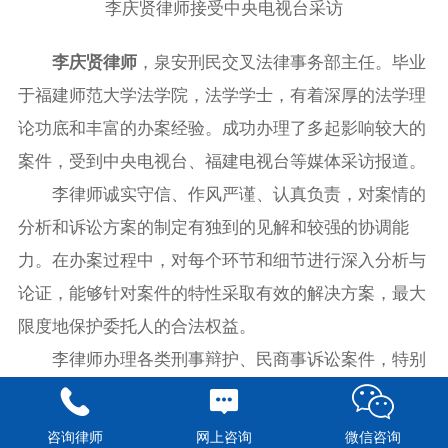
李庆贤律师接受中央电视台采访
李庆贤律师
，泉安刑民交叉法律事务部主任。毕业
于福建师范大学法学院，法学学士，有着深厚的法学理
论功底和丰富的办案经验。成功办理了多起影响较大的
案件，受到中央电视台、福建电视台等媒体采访报道。
李律师诚实守信、作风严谨、认真负责，对案情的
分析和诉讼方案的制定有独到的见解和较强的协调能
力。在办案过程中，对每个环节和细节进行深入分析与
论证，能够针对案件的特性采取有效的解决方案，最大
限度地保护委托人的合法权益。
李律师办理各类刑事辩护、民商事诉讼案件，特别
是刑事与民商事交叉、刑事与行政交叉的案件，为公
司、企业家、公民等所涉“刑民混杂”、“刑民交错”等类
咨询律师
网上咨询
微信咨询