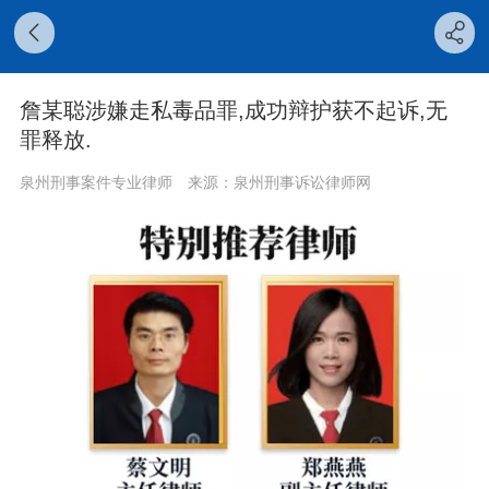
詹某聪涉嫌走私毒品罪,成功辩护获不起诉,无
罪释放.
泉州刑事案件专业律师
来源：泉州刑事诉讼律师网